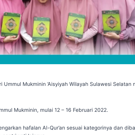
in mengikuti kegiatan Parade Tasmi’ Hifdzil Qur’an, kegiatan ini berl
mmul Mukminin ‘Aisyiyah Wilayah Sulawesi Selatan men
Ummul Mukminin, mulai 12 – 16 Februari 2022.
engarkan hafalan Al-Qur’an sesuai kategorinya dan di