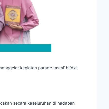
angsung mulai 12 – 16 Februari 2022.
ggelar kegiatan parade tasmi’ hifdzil
bacakan secara keseluruhan di hadapan