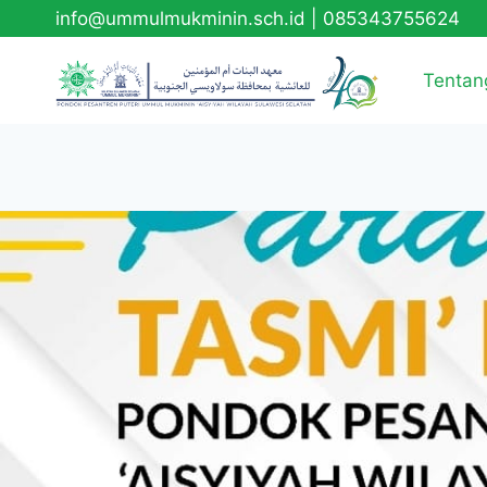
info@ummulmukminin.sch.id
|
085343755624
Tentan