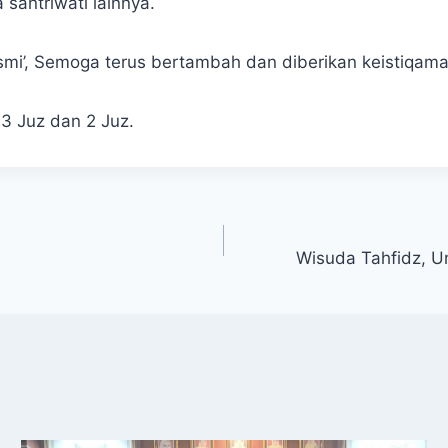
 santriwati lainnya.
asmi’, Semoga terus bertambah dan diberikan keistiqam
 3 Juz dan 2 Juz.
Wisuda Tahfidz, U