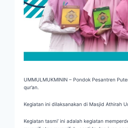
Sebanyak 15 Santriwati Ummul Mukmin
UMMULMUKMININ – Pondok Pesantren Puteri U
qur’an.
Kegiatan ini dilaksanakan di Masjid Athirah 
Kegiatan tasmi’ ini adalah kegiatan memperd