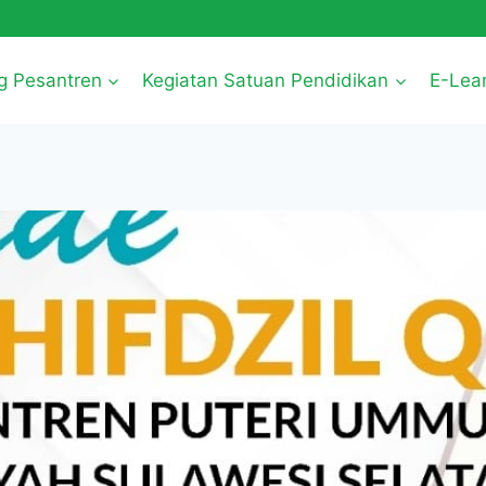
g Pesantren
Kegiatan Satuan Pendidikan
E-Lea