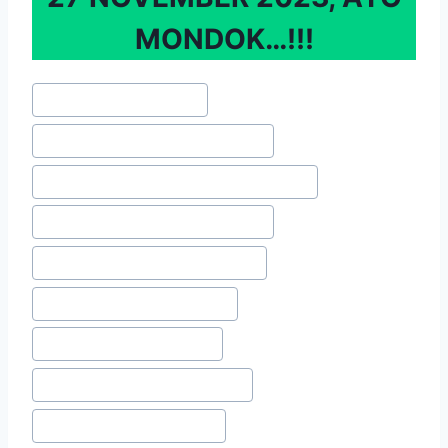
MONDOK…!!!
#
penerimaan santri baru
#
penerimaan santri baru makassar
#
penerimaan santri perempuan makassar
#
penerimaan santri putri makassar
#
pesantren perempuan makassar
#
pesantren putri di makassar
#
pesantren putri makassar
#
pesantren terbaik di makassar
#
ppdb pesantren makassar