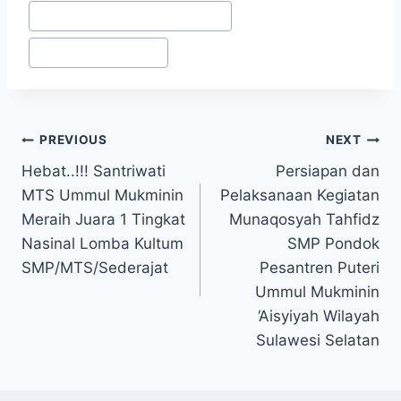
#
ppdb pesantren putri makassar
#
santriwati makassar
PREVIOUS
NEXT
Hebat..!!! Santriwati
Persiapan dan
MTS Ummul Mukminin
Pelaksanaan Kegiatan
Meraih Juara 1 Tingkat
Munaqosyah Tahfidz
Nasinal Lomba Kultum
SMP Pondok
SMP/MTS/Sederajat
Pesantren Puteri
Ummul Mukminin
‘Aisyiyah Wilayah
Sulawesi Selatan