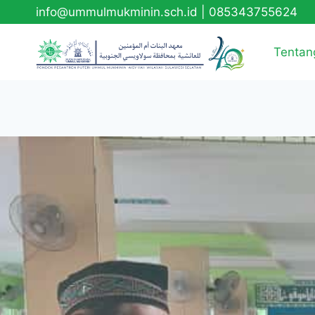
info@ummulmukminin.sch.id
|
085343755624
Tentan