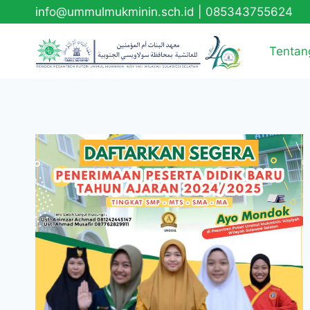
info@ummulmukminin.sch.id
|
085343755624
Tentan