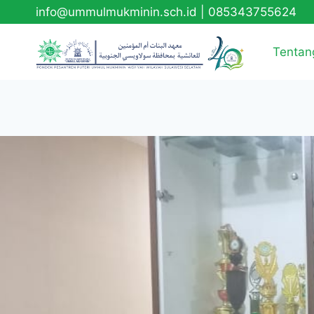
info@ummulmukminin.sch.id
|
085343755624
Tentan