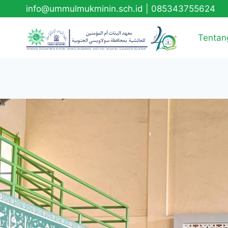
info@ummulmukminin.sch.id
|
085343755624
Tentan