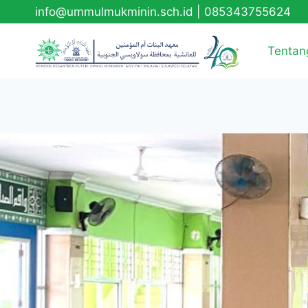
info@ummulmukminin.sch.id
|
085343755624
Tentan