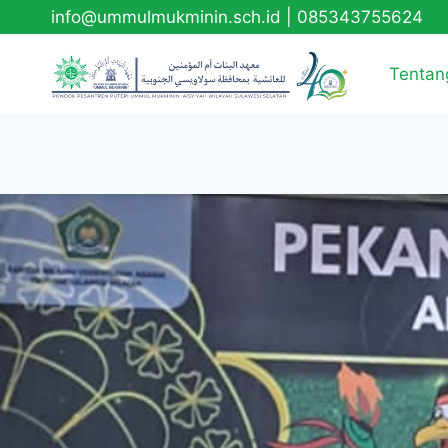
info@ummulmukminin.sch.id
|
085343755624
Tentan