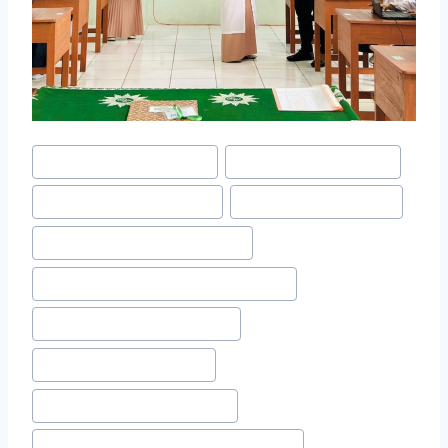
#
MTS terbaik di makassar
#
penerimaan santri baru
#
pesantren putri makassar
#
pesantren putri terbaik
#
pesantren terbaik di makassar
#
pesantren terbaik di sulawesi selatan
#
pesantren untuk perempuan
#
pondok pesantren puteri
#
pondok pesantren unggulan
#
pondok pesantren unggulan makassar